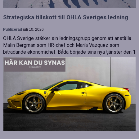
Strategiska tillskott till OHLA Sveriges ledning
Publicerad
juli 10, 2026
OHLA Sverige stärker sin ledningsgrupp genom att anställa
Malin Bergman som HR-chef och María Vazquez som
biträdande ekonomichef. Båda började sina nya tjänster den 1
juni 2026 och kommer att…
Betydelsen av snabb internetanslutning för e-
sport
Publicerad
juli 10, 2026
E-sport har utvecklats från att vara en hobby till en
professionell disciplin där varje millisekund kan avgöra
utgången av en tävling. Spelare lägger stor vikt vid hårdvara
och spelmekaniker, men…