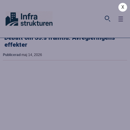
X
Debatt om SJ:s framtid: Avregleringens
effekter
Publicerad
maj 14, 2026