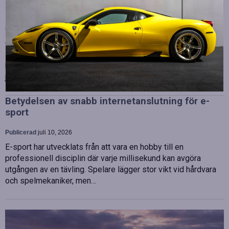
Strategiska tillskott till OHLA Sveriges ledning
Publicerad
juli 10, 2026
OHLA Sverige stärker sin ledningsgrupp genom att anställa
Malin Bergman som HR-chef och María Vazquez som
biträdande ekonomichef. Båda började sina nya tjänster den 1
juni 2026 och kommer att…
Betydelsen av snabb internetanslutning för e-
sport
Publicerad
juli 10, 2026
E-sport har utvecklats från att vara en hobby till en
professionell disciplin där varje millisekund kan avgöra
utgången av en tävling. Spelare lägger stor vikt vid hårdvara
och spelmekaniker, men…