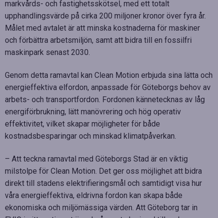
markvårds- och fastighetsskötsel, med ett totalt
upphandlingsvärde på cirka 200 miljoner kronor över fyra år.
Målet med avtalet är att minska kostnaderna för maskiner
och förbättra arbetsmiljön, samt att bidra till en fossilfri
maskinpark senast 2030.
Genom detta ramavtal kan Clean Motion erbjuda sina lätta och
energieffektiva elfordon, anpassade för Göteborgs behov av
arbets- och transportfordon. Fordonen kännetecknas av låg
energiförbrukning, lätt manövrering och hög operativ
effektivitet, vilket skapar möjligheter för både
kostnadsbesparingar och minskad klimatpåverkan.
– Att teckna ramavtal med Göteborgs Stad är en viktig
milstolpe för Clean Motion. Det ger oss möjlighet att bidra
direkt till stadens elektrifieringsmål och samtidigt visa hur
våra energieffektiva, eldrivna fordon kan skapa både
ekonomiska och miljömässiga värden. Att Göteborg tar in