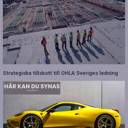
Strategiska tillskott till OHLA Sveriges ledning
Publicerad
juli 10, 2026
OHLA Sverige stärker sin ledningsgrupp genom att anställa
Malin Bergman som HR-chef och María Vazquez som
biträdande ekonomichef. Båda började sina nya tjänster den 1
juni 2026 och kommer att…
Betydelsen av snabb internetanslutning för e-