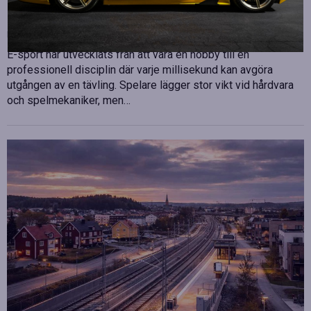
sport
Publicerad
juli 10, 2026
E-sport har utvecklats från att vara en hobby till en
professionell disciplin där varje millisekund kan avgöra
utgången av en tävling. Spelare lägger stor vikt vid hårdvara
och spelmekaniker, men…