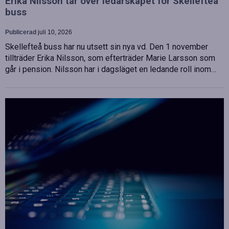
Erika Nilsson tar över ledarskapet för Skellefteå
buss
Publicerad
juli 10, 2026
Skellefteå buss har nu utsett sin nya vd. Den 1 november
tillträder Erika Nilsson, som efterträder Marie Larsson som
går i pension. Nilsson har i dagsläget en ledande roll inom…