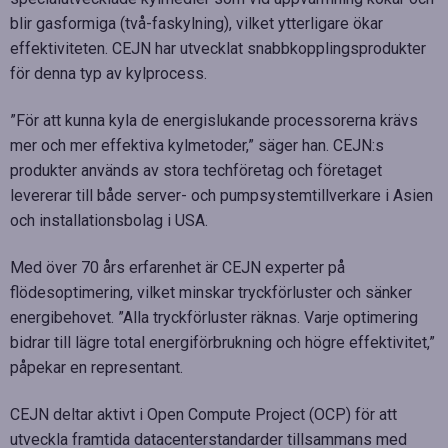
blir gasformiga (två-faskylning), vilket ytterligare ökar
effektiviteten. CEJN har utvecklat snabbkopplingsprodukter
för denna typ av kylprocess.
”För att kunna kyla de energislukande processorerna krävs
mer och mer effektiva kylmetoder,” säger han. CEJN:s
produkter används av stora techföretag och företaget
levererar till både server- och pumpsystemtillverkare i Asien
och installationsbolag i USA.
Med över 70 års erfarenhet är CEJN experter på
flödesoptimering, vilket minskar tryckförluster och sänker
energibehovet. ”Alla tryckförluster räknas. Varje optimering
bidrar till lägre total energiförbrukning och högre effektivitet,”
påpekar en representant.
CEJN deltar aktivt i Open Compute Project (OCP) för att
utveckla framtida datacenterstandarder tillsammans med