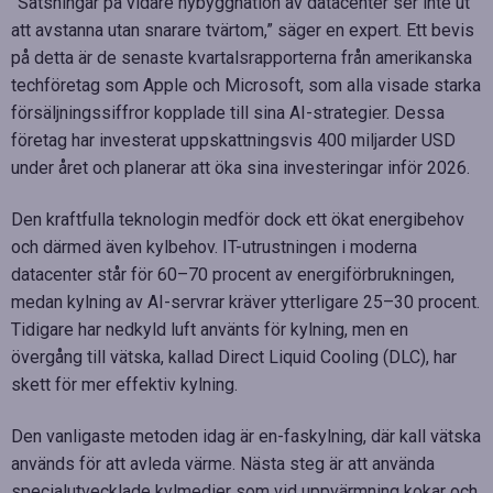
”Satsningar på vidare nybyggnation av datacenter ser inte ut
att avstanna utan snarare tvärtom,” säger en expert. Ett bevis
på detta är de senaste kvartalsrapporterna från amerikanska
techföretag som Apple och Microsoft, som alla visade starka
försäljningssiffror kopplade till sina AI-strategier. Dessa
företag har investerat uppskattningsvis 400 miljarder USD
under året och planerar att öka sina investeringar inför 2026.
Den kraftfulla teknologin medför dock ett ökat energibehov
och därmed även kylbehov. IT-utrustningen i moderna
datacenter står för 60–70 procent av energiförbrukningen,
medan kylning av AI-servrar kräver ytterligare 25–30 procent.
Tidigare har nedkyld luft använts för kylning, men en
övergång till vätska, kallad Direct Liquid Cooling (DLC), har
skett för mer effektiv kylning.
Den vanligaste metoden idag är en-faskylning, där kall vätska
används för att avleda värme. Nästa steg är att använda
specialutvecklade kylmedier som vid uppvärmning kokar och