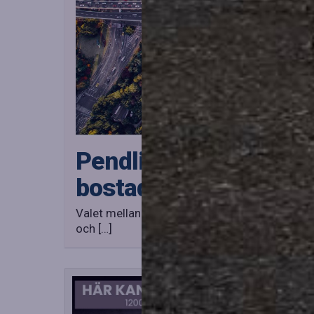
Pendlingens påverkan
bostadsval i Skåne
Valet mellan storstad och landsbygd påverka
och […]