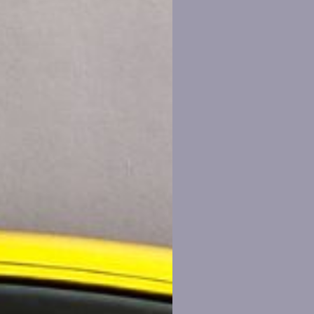
ion av
d
ytec
ng för
ller