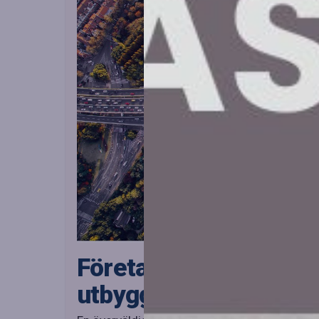
Företag i Stockholm e
utbyggnad av Östlig f