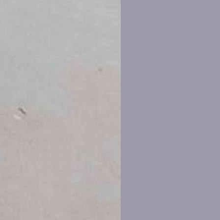
a
 av
er
mn &
ation
 att