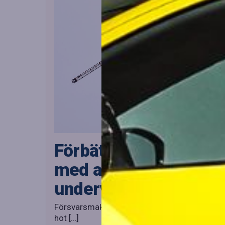
Förbättrad säkerhet i
med autonom
undervattensdrönare
Försvarsmakten intensifierar sina insatser fö
hot […]