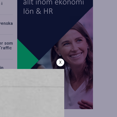
 i
svenska
der som
Traffic
X
in
rvärv
CARU
ll
g