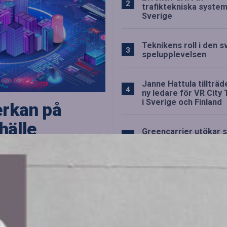
trafiktekniska system
Sverige
Teknikens roll i den 
spelupplevelsen
Janne Hattula tillträ
ny ledare för VR City 
i Sverige och Finland
erkan på
hälle
Greencarrier utökar s
verksamhet genom fö
livit central för […]
av Containerhandel 
Strategiska tillskott ti
OHLA Sveriges lednin