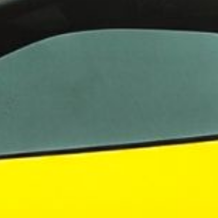
Båtbranschen 2025: E
positiv framtid trots
utmaningar
 Östersjön
r att upptäcka och hantera