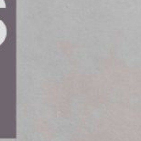
Populäraste artiklarn
Ökade registreringar
husbilar i Sverige und
2026
David Wallgren tar
ledarskapet inom Ha
Rederi på Hogia
Avgörande kommunik
för bilverkstäders
framgång
fterfrågar
Innovativt projekt för
integrera elbilar i
örbindelse
energisystemet