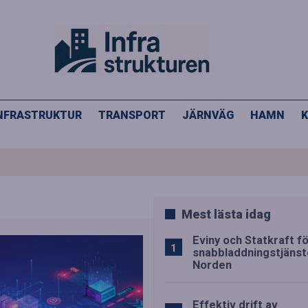
NFRASTRUKTUR
TRANSPORT
JÄRNVÄG
HAMN
K
Mest lästa idag
Eviny och Statkraft f
snabbladdningstjänste
Norden
Effektiv drift av