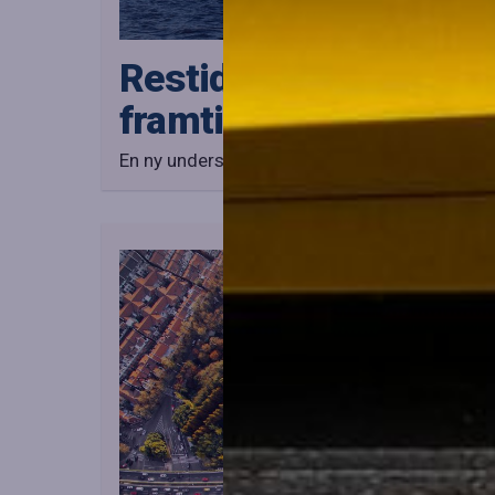
Restidens betydelse f
framtidens resande
En ny undersökning visar att restiden är den