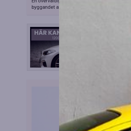
En överväldigande majoritet av företagen i 
byggandet av […]