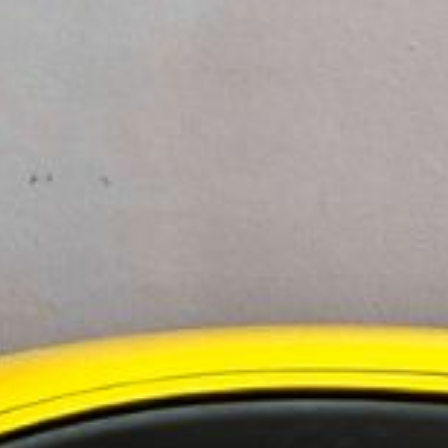
Stockholmsregionen stödjer
Expansion av KGM i
Göteborgsregionen
Ny exklusiv sport edit
Zeekr 001 i begränsa
upplaga
Yamaha Motor och An
inleder fördjupat
partnerskap
IONITY introducerar
prisvärt årsabonnema
laddning av elbilar
Endast 16 av 46
hantverkarbilar uppfy
säkerhetskrav