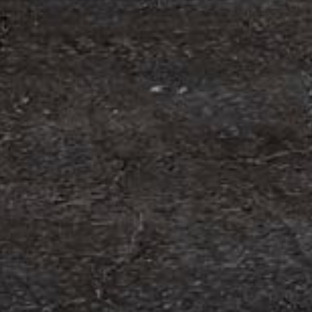
 på
s av ekonomiska faktorer