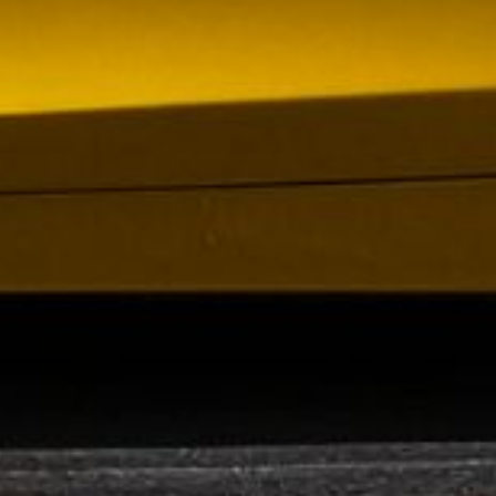
ör
 mest avgörande […]