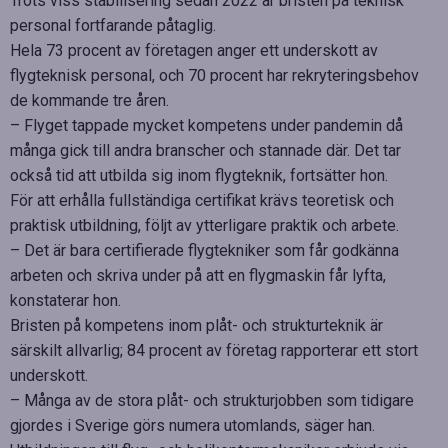
Trots viss stabilisering sedan 2022 är bristen på teknisk
personal fortfarande påtaglig.
Hela 73 procent av företagen anger ett underskott av
flygteknisk personal, och 70 procent har rekryteringsbehov
de kommande tre åren.
– Flyget tappade mycket kompetens under pandemin då
många gick till andra branscher och stannade där. Det tar
också tid att utbilda sig inom flygteknik, fortsätter hon.
För att erhålla fullständiga certifikat krävs teoretisk och
praktisk utbildning, följt av ytterligare praktik och arbete.
– Det är bara certifierade flygtekniker som får godkänna
arbeten och skriva under på att en flygmaskin får lyfta,
konstaterar hon.
Bristen på kompetens inom plåt- och strukturteknik är
särskilt allvarlig; 84 procent av företag rapporterar ett stort
underskott.
– Många av de stora plåt- och strukturjobben som tidigare
gjordes i Sverige görs numera utomlands, säger han.