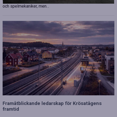
utgången av en tävling. Spelare lägger stor vikt vid hårdvara
och spelmekaniker, men…
Framåtblickande ledarskap för Krösatågens
framtid