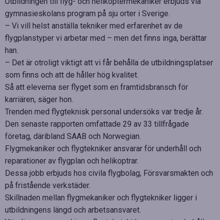
Utbildningen till flyg- och helikoptermekaniker erbjuds via
gymnasieskolans program på sju orter i Sverige.
– Vi vill helst anställa tekniker med erfarenhet av de
flygplanstyper vi arbetar med – men det finns inga, berättar
han.
– Det är otroligt viktigt att vi får behålla de utbildningsplatser
som finns och att de håller hög kvalitet.
Så att eleverna ser flyget som en framtidsbransch för
karriären, säger hon.
Trenden med flygteknisk personal undersöks var tredje år.
Den senaste rapporten omfattade 29 av 33 tillfrågade
företag, däribland SAAB och Norwegian.
Flygmekaniker och flygtekniker ansvarar för underhåll och
reparationer av flygplan och helikoptrar.
Dessa jobb erbjuds hos civila flygbolag, Försvarsmakten och
på fristående verkstäder.
Skillnaden mellan flygmekaniker och flygtekniker ligger i
utbildningens längd och arbetsansvaret.