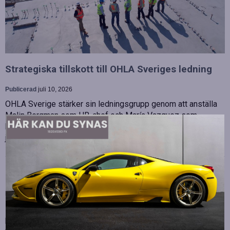
Strategiska tillskott till OHLA Sveriges ledning
Publicerad
juli 10, 2026
OHLA Sverige stärker sin ledningsgrupp genom att anställa
Malin Bergman som HR-chef och María Vazquez som
biträdande ekonomichef. Båda började sina nya tjänster den 1
juni 2026 och kommer att…
Betydelsen av snabb internetanslutning för e-
sport
Publicerad
juli 10, 2026
E-sport har utvecklats från att vara en hobby till en
professionell disciplin där varje millisekund kan avgöra