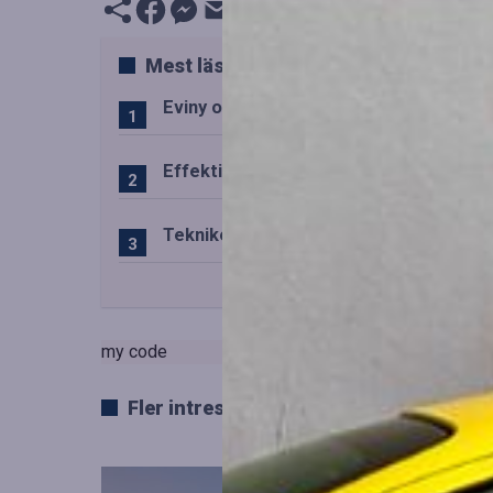
Mest lästa
Eviny och Statkraft förenar snabbladd
Effektiv drift av trafiktekniska system
Teknikens roll i den svenska speluppl
my code
Fler intressanta artiklar