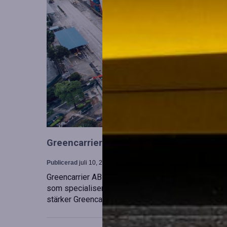
Greencarrier utökar sin verksamhet gen
Publicerad
juli 10, 2026
Greencarrier AB har förvärvat en majoritetsandel i
som specialiserar sig på försäljning, uthyrning och
stärker Greencarriers ställning inom containersekt