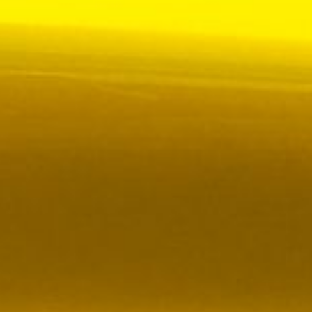
 VR City Traffic i Sverige och Finland
ör upphandlad kollektivtrafik i Sverige, samtidigt
i kölvattnet av Johan Oscarssons avsked från…