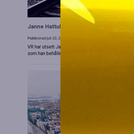
Janne Hattula tillträder som ny ledare för
Publicerad
juli 10, 2026
VR har utsett Janne Hattula att leda verksamheten f
som han behåller sitt ansvar i Finland. Detta sker 