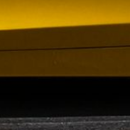
om förvärv av Containerhandel CARU
 Containerhandel CARU AB, ett svenskt företag
 skräddarsydda containerlösningar. Detta förvärv
orn och…