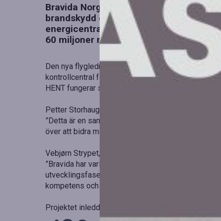
Bravida Norge har erhållit ett uppdrag at
brandskydd och kylsystem för Avinors 
energicentral vid den nya flygplatsen i B
60 miljoner norska kronor.
Den nya flygledningsbyggnaden i Bodø kommer att 
kontrollcentral för flygtrafiken, samt ett reservtorn.
HENT fungerar som totalentreprenör.
Petter Storhaug, regionchef på Bravida Norge, kom
”Detta är en samhällskritisk byggnad med extrema kr
över att bidra med vår expertis.”
Vebjørn Strypet, projektledare hos HENT, framhäver
”Bravida har varit en viktig bidragande faktor i pr
utvecklingsfasen visat stor förmåga att leverera en
kompetens och lösningsfokus har de bidragit till o
Projektet inleddes den 1 oktober och beräknas vara 