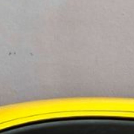
ningstjänster i Norden
 i Sverige
evelsen