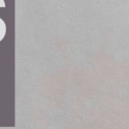
t utföra installationer inom VVS,
nya flygledningsbyggnad och
odø. Värdet på ordern uppgår till cirka
husera en digital tornlösning med en
 Detta projekt ingår i ett samarbetsprojekt där
menterar:
av på kvalitet och driftsäkerhet. Vi är stolta
:
ojektteamet och har genom nära samarbete i
ligt projektets mål. Med stark teknisk
ptimerade lösningar och ett bra samarbete.”
klart i mitten av 2027.