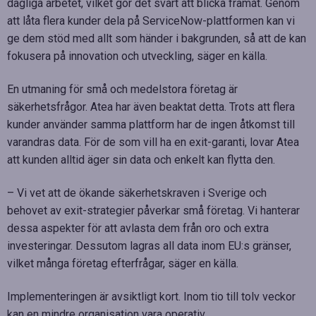
dagliga arbetet, vilket gör det svårt att blicka framåt. Genom
att låta flera kunder dela på ServiceNow-plattformen kan vi
ge dem stöd med allt som händer i bakgrunden, så att de kan
fokusera på innovation och utveckling, säger en källa.
En utmaning för små och medelstora företag är
säkerhetsfrågor. Atea har även beaktat detta. Trots att flera
kunder använder samma plattform har de ingen åtkomst till
varandras data. För de som vill ha en exit-garanti, lovar Atea
att kunden alltid äger sin data och enkelt kan flytta den.
– Vi vet att de ökande säkerhetskraven i Sverige och
behovet av exit-strategier påverkar små företag. Vi hanterar
dessa aspekter för att avlasta dem från oro och extra
investeringar. Dessutom lagras all data inom EU:s gränser,
vilket många företag efterfrågar, säger en källa.
Implementeringen är avsiktligt kort. Inom tio till tolv veckor
kan en mindre organisation vara operativ.