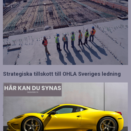
Strategiska tillskott till OHLA Sveriges ledning
Publicerad
juli 10, 2026
OHLA Sverige stärker sin ledningsgrupp genom att anställa
Malin Bergman som HR-chef och María Vazquez som
biträdande ekonomichef. Båda började sina nya tjänster den 1
juni 2026 och kommer att…
Betydelsen av snabb internetanslutning för e-