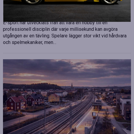
sport
Publicerad
juli 10, 2026
E-sport har utvecklats från att vara en hobby till en
professionell disciplin där varje millisekund kan avgöra
utgången av en tävling. Spelare lägger stor vikt vid hårdvara
och spelmekaniker, men…