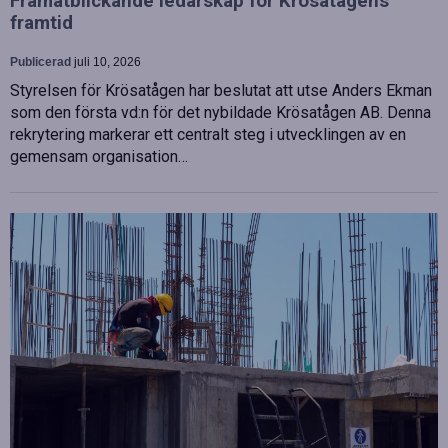
Framåtblickande ledarskap för Krösatågens
framtid
Publicerad
juli 10, 2026
Styrelsen för Krösatågen har beslutat att utse Anders Ekman
som den första vd:n för det nybildade Krösatågen AB. Denna
rekrytering markerar ett centralt steg i utvecklingen av en
gemensam organisation…