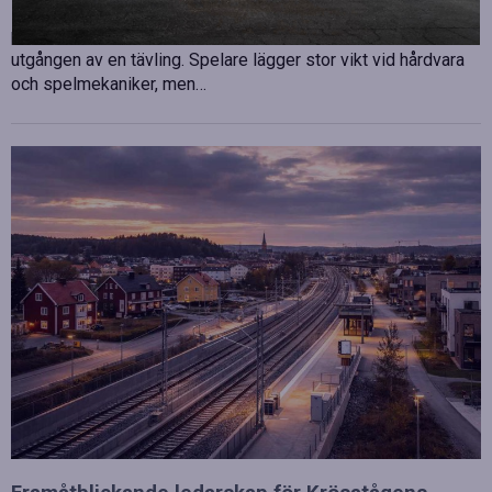
E-sport har utvecklats från att vara en hobby till en
professionell disciplin där varje millisekund kan avgöra
utgången av en tävling. Spelare lägger stor vikt vid hårdvara
och spelmekaniker, men…