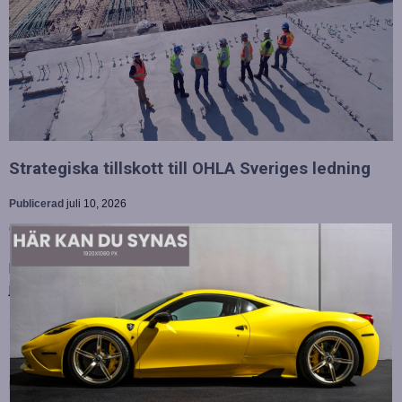
Strategiska tillskott till OHLA Sveriges ledning
Publicerad
juli 10, 2026
OHLA Sverige stärker sin ledningsgrupp genom att anställa
Malin Bergman som HR-chef och María Vazquez som
biträdande ekonomichef. Båda började sina nya tjänster den 1
juni 2026 och kommer att…
Betydelsen av snabb internetanslutning för e-
sport
Publicerad
juli 10, 2026