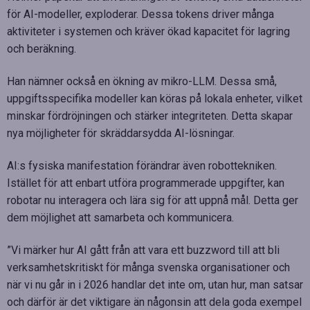
för AI-modeller, exploderar. Dessa tokens driver många
aktiviteter i systemen och kräver ökad kapacitet för lagring
och beräkning.
Han nämner också en ökning av mikro-LLM. Dessa små,
uppgiftsspecifika modeller kan köras på lokala enheter, vilket
minskar fördröjningen och stärker integriteten. Detta skapar
nya möjligheter för skräddarsydda AI-lösningar.
AI:s fysiska manifestation förändrar även robottekniken.
Istället för att enbart utföra programmerade uppgifter, kan
robotar nu interagera och lära sig för att uppnå mål. Detta ger
dem möjlighet att samarbeta och kommunicera.
”Vi märker hur AI gått från att vara ett buzzword till att bli
verksamhetskritiskt för många svenska organisationer och
när vi nu går in i 2026 handlar det inte om, utan hur, man satsar
och därför är det viktigare än någonsin att dela goda exempel