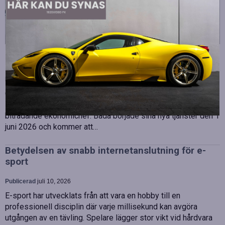
Strategiska tillskott till OHLA Sveriges ledning
Publicerad
juli 10, 2026
OHLA Sverige stärker sin ledningsgrupp genom att anställa
Malin Bergman som HR-chef och María Vazquez som
biträdande ekonomichef. Båda började sina nya tjänster den 1
juni 2026 och kommer att…
Betydelsen av snabb internetanslutning för e-
sport
Publicerad
juli 10, 2026
E-sport har utvecklats från att vara en hobby till en
professionell disciplin där varje millisekund kan avgöra
utgången av en tävling. Spelare lägger stor vikt vid hårdvara