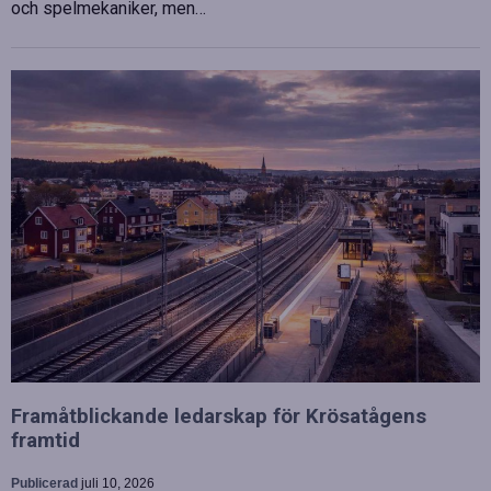
och spelmekaniker, men…
Framåtblickande ledarskap för Krösatågens
framtid
Publicerad
juli 10, 2026