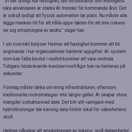
”Vi ser tydligt hur hastighet, rätt infrastruktur och intelligens
nära användaren är starka AI-trender för kommande året. Det
är också tydligt att fysisk automation tar plats. Nu måste alla
lägga manken till för att hålla uppe takten för att inte riskera
se sig omsprungna av andra,” säger han.
I sin översikt belyser Helmer att hastighet kommer att bli
avgörande i hur organisationer hanterar uppgifter. AI-system
som kan fatta beslut i realtid kommer att vara centrala.
Tidigare tidskrävande kundservicefrågor kan nu hanteras på
sekunder.
Företag måste tänka om kring infrastrukturen, eftersom
traditionella molnstrategier inte längre gäller. AI skapar stora
mängder ostrukturerad data. Det blir allt vanligare med
hybridlösningar där känslig data förblir lokal för säkerhetens
skull.
Helmer påpekar att användningen av tokens, små dataenheter