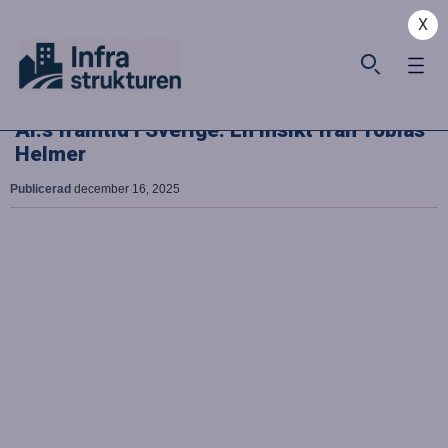
X
AI:s framtid i Sverige: En insikt från Tobias
Helmer
Publicerad
december 16, 2025