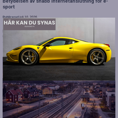
Betydelsen av snabb internetanslutning för e-
sport
Publicerad
juli 10, 2026
E-sport har utvecklats från att vara en hobby till en
professionell disciplin där varje millisekund kan avgöra
utgången av en tävling. Spelare lägger stor vikt vid hårdvara
och spelmekaniker, men…