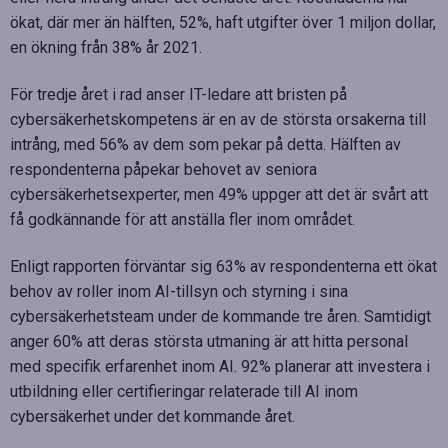
ökat, där mer än hälften, 52%, haft utgifter över 1 miljon dollar,
en ökning från 38% år 2021.
För tredje året i rad anser IT-ledare att bristen på
cybersäkerhetskompetens är en av de största orsakerna till
intrång, med 56% av dem som pekar på detta. Hälften av
respondenterna påpekar behovet av seniora
cybersäkerhetsexperter, men 49% uppger att det är svårt att
få godkännande för att anställa fler inom området.
Enligt rapporten förväntar sig 63% av respondenterna ett ökat
behov av roller inom AI-tillsyn och styrning i sina
cybersäkerhetsteam under de kommande tre åren. Samtidigt
anger 60% att deras största utmaning är att hitta personal
med specifik erfarenhet inom AI. 92% planerar att investera i
utbildning eller certifieringar relaterade till AI inom
cybersäkerhet under det kommande året.