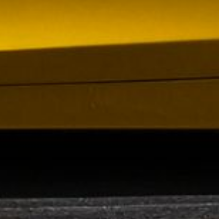
om förvärv av Containerhandel CARU
 Containerhandel CARU AB, ett svenskt företag
 skräddarsydda containerlösningar. Detta förvärv
orn och…