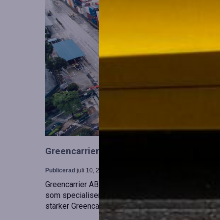
Greencarrier utökar sin verksamhet gen
Publicerad
juli 10, 2026
Greencarrier AB har förvärvat en majoritetsandel i
som specialiserar sig på försäljning, uthyrning och
stärker Greencarriers ställning inom containersekt