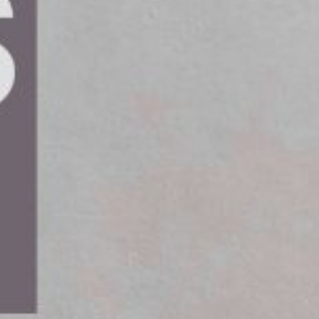
nga ska vilja välja yrkesutbildningar inom
ats sprids, riskerar färre att söka sig till
jningen.
mnar företaget är det för sent att börja tänka på
 säger hon.
en i ett utmanande ekonomiskt klimat. Att ta emot
isk belastning. En lärlingsplats är inte en fast
a långsiktig anställning efter utbildningen.
ma kompetensen efter sina kvalitetskrav och
och hotar branschens kompetensförsörjning.
hens attraktivitet och framtida rekryteringar.
m företagens framtid utan ett gemensamt ansvar
nsbranschen måste få möjlighet att fullfölja sin
 det också svårare att påverka myndigheter att
valificerad arbetskraft, säger hon.
rtsätta ta emot lärlingar.
t investerar ni i ert eget företags framtida