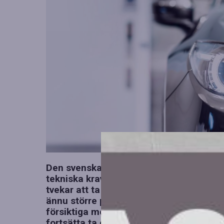
Den svenska fordonssektorn genomgår 
tekniska krav och pressade ekonomiska 
tvekar att ta emot lärlingar. Att minska a
ännu större problem i framtiden.– Det är
försiktiga men just nu är det viktigare ä
fortsätta ta emot lärlingar, säger hon.