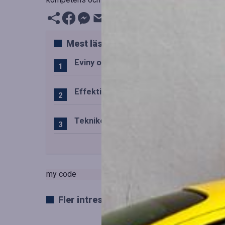
Mest lästa
Eviny och Statkraft förenar snabbladd
Effektiv drift av trafiktekniska system
Teknikens roll i den svenska speluppl
my code
Fler intressanta artiklar