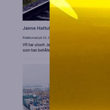
Janne Hattula tillträder som ny ledare för
Publicerad
juli 10, 2026
VR har utsett Janne Hattula att leda verksamheten f
som han behåller sitt ansvar i Finland. Detta sker 