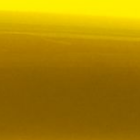
 VR City Traffic i Sverige och Finland
ör upphandlad kollektivtrafik i Sverige, samtidigt
i kölvattnet av Johan Oscarssons avsked från…