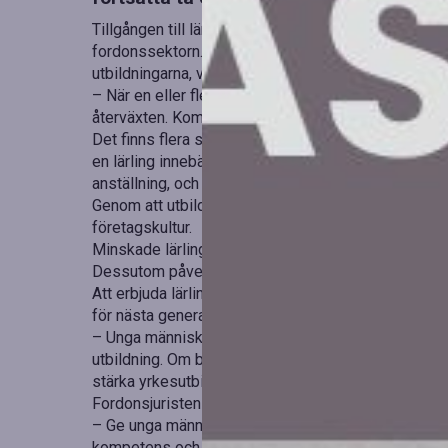
Tillgången till lärlingsplatser är avgörande för att u
fordonssektorn. Om svårigheterna att få en lärlingspl
utbildningarna, vilket kan försvåra kompetensförsör
– När en eller flera erfarna medarbetare plötsligt lä
återväxten. Kompetens måste byggas upp i god tid,
Det finns flera skäl att överväga lärlingsplatser äv
en lärling innebär inte nödvändigtvis en stor ekonom
anställning, och företaget är inte skyldigt att erbjud
Genom att utbilda egna lärlingar kan företaget for
företagskultur.
Minskade lärlingsplatser leder till färre sökande 
Dessutom påverkar bristen på lärlingsplatser bransc
Att erbjuda lärlingsplatser är inte bara en fråga o
för nästa generation yrkesutövare.
– Unga människor som valt en utbildning inom fordo
utbildning. Om branschen inte tar det ansvaret, blir
stärka yrkesutbildningarna och säkra tillgången på k
Fordonsjuristen uppmanar därför bilverkstäder att fo
– Ge unga människor en väg in i branschen. Samtidig
kompetens och konkurrenskraft, avslutar hon.