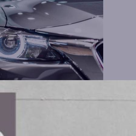
betydande förändringar. Ökade
villkor gör att många verkstäder
ntalet lärlingsplatser kan leda till
 förståeligt att många företag är
n någonsin att tänka långsiktigt och