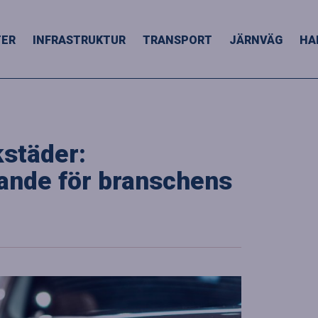
TER
INFRASTRUKTUR
TRANSPORT
JÄRNVÄG
HA
kstäder:
rande för branschens