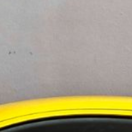
ningstjänster i Norden
 i Sverige
evelsen