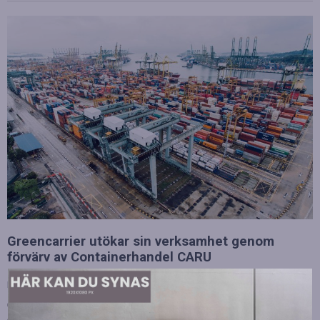
Greencarrier utökar sin verksamhet genom
förvärv av Containerhandel CARU
Publicerad
juli 10, 2026
Greencarrier AB har förvärvat en majoritetsandel i