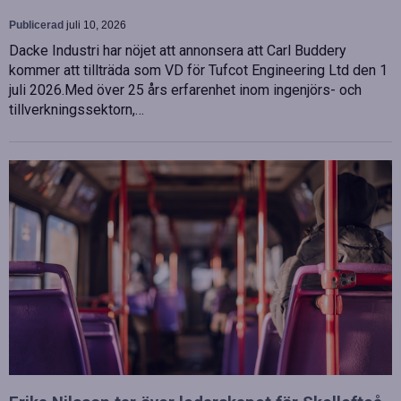
Publicerad
juli 10, 2026
Dacke Industri har nöjet att annonsera att Carl Buddery
kommer att tillträda som VD för Tufcot Engineering Ltd den 1
juli 2026.Med över 25 års erfarenhet inom ingenjörs- och
tillverkningssektorn,…