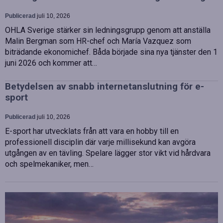
Publicerad
juli 10, 2026
OHLA Sverige stärker sin ledningsgrupp genom att anställa
Malin Bergman som HR-chef och María Vazquez som
biträdande ekonomichef. Båda började sina nya tjänster den 1
juni 2026 och kommer att…
Betydelsen av snabb internetanslutning för e-
sport
Publicerad
juli 10, 2026
E-sport har utvecklats från att vara en hobby till en
professionell disciplin där varje millisekund kan avgöra
utgången av en tävling. Spelare lägger stor vikt vid hårdvara
och spelmekaniker, men…