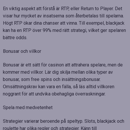
En viktig aspekt att förstå är RTP, eller Return to Player. Det
visar hur mycket av insatserna som återbetalas till spelarna.
Högt RTP ökar dina chanser att vinna. Till exempel, blackjack
kan ha en RTP över 99% med rätt strategi, vilket ger spelaren
bättre odds.
Bonusar och villkor
Bonusar är ett sätt för casinon att attrahera spelare, men de
kommer med villkor. Lär dig skilja mellan olika typer av
bonusar, som free spins och insättningsbonusar.
Omsättningskrav kan vara en fälla, så läs alltid villkoren
noggrant för att undvika obehagliga överraskningar.
Spela med medvetenhet
Strategier varierar beroende på speltyp. Slots, blackjack och
roulette har olika regler och strategier. Känn till