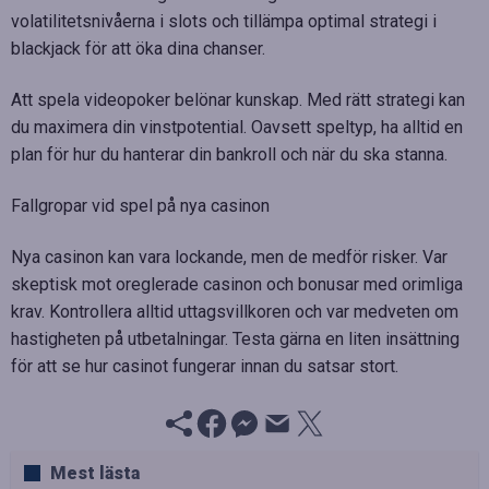
volatilitetsnivåerna i slots och tillämpa optimal strategi i
blackjack för att öka dina chanser.
Att spela videopoker belönar kunskap. Med rätt strategi kan
du maximera din vinstpotential. Oavsett speltyp, ha alltid en
plan för hur du hanterar din bankroll och när du ska stanna.
Fallgropar vid spel på nya casinon
Nya casinon kan vara lockande, men de medför risker. Var
skeptisk mot oreglerade casinon och bonusar med orimliga
krav. Kontrollera alltid uttagsvillkoren och var medveten om
hastigheten på utbetalningar. Testa gärna en liten insättning
för att se hur casinot fungerar innan du satsar stort.
Mest lästa