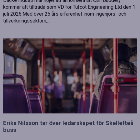
Dacke Industri har nöjet att annonsera att Carl Buddery
kommer att tillträda som VD för Tufcot Engineering Ltd den 1
juli 2026.Med över 25 års erfarenhet inom ingenjörs- och
tillverkningssektorn,…
Erika Nilsson tar över ledarskapet för Skellefteå
buss