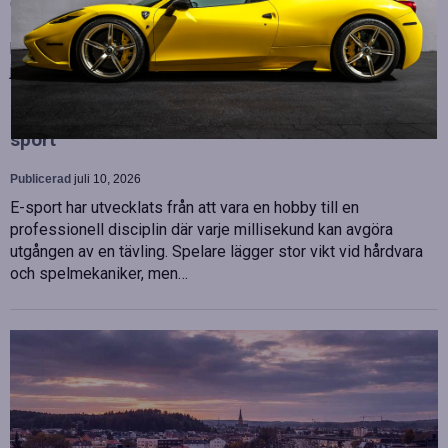
OHLA Sverige stärker sin ledningsgrupp genom att anställa
Malin Bergman som HR-chef och María Vazquez som
biträdande ekonomichef. Båda började sina nya tjänster den 1
juni 2026 och kommer att…
Betydelsen av snabb internetanslutning för e-
sport
Publicerad
juli 10, 2026
E-sport har utvecklats från att vara en hobby till en
professionell disciplin där varje millisekund kan avgöra
utgången av en tävling. Spelare lägger stor vikt vid hårdvara
och spelmekaniker, men…