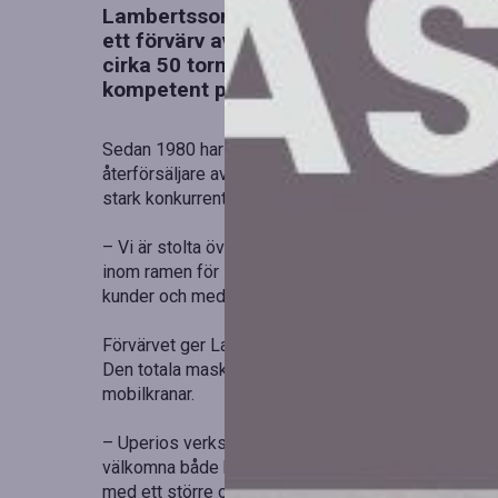
Lambertsson Kran AB, Sveriges största a
ett förvärv av Uperio Kran AB:s kranuth
cirka 50 torn- och självresande kranar s
kompetent personal.
Sedan 1980 har Lambertsson Kran varit en central s
återförsäljare av Potain i Sverige och Norge. Uperi
stark konkurrent med hög servicenivå och en mode
– Vi är stolta över vad vi byggt upp i Uperio och gl
inom ramen för Lambertssons starka organisation. 
kunder och medarbetare, säger hon.
Förvärvet ger Lambertsson Kran tillgång till både 
Den totala maskinparken i Sverige och Norge bestå
mobilkranar.
– Uperios verksamhet och maskinpark passar väl in 
välkomna både kunnig personal och moderna kranar. 
med ett större och bredare sortiment av både krana