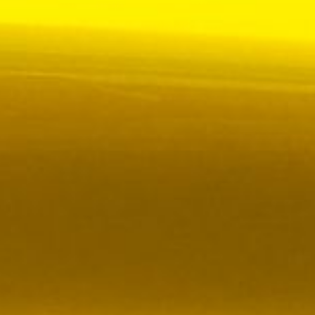
 VR City Traffic i Sverige och Finland
ör upphandlad kollektivtrafik i Sverige, samtidigt
i kölvattnet av Johan Oscarssons avsked från…