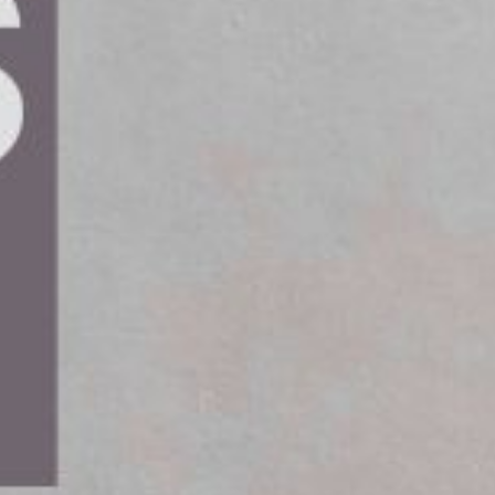
ktör inom kranuthyrning, har ingått
yrningsverksamhet. Affären inkluderar
amt befintliga kundavtal och
pelare i branschen och har länge varit
o har under de senaste åren etablerat sig som en
rn maskinpark.
ada över att verksamheten nu får fortsätta växa
Det här är en naturlig övergång som gynnar både
erfarna medarbetare och moderna Potainkranar.
r nu av över 450 kranar, bygghissar och
i Lambertsson Kran, och vi är glada att få
Vårt mål är att fortsätta serva Uperios kunder
r, bygghissar och mobilkranar, säger han.