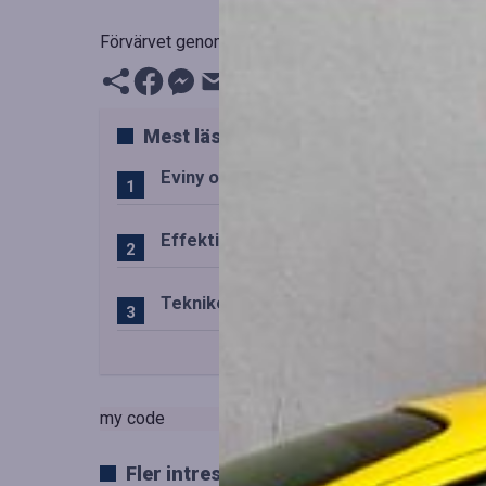
Förvärvet genomfördes den 1 augusti.
Mest lästa
Eviny och Statkraft förenar snabbladd
Effektiv drift av trafiktekniska system
Teknikens roll i den svenska speluppl
my code
Fler intressanta artiklar