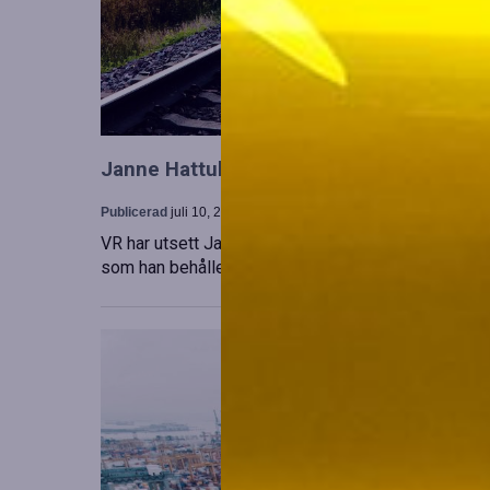
Janne Hattula tillträder som ny ledare för
Publicerad
juli 10, 2026
VR har utsett Janne Hattula att leda verksamheten f
som han behåller sitt ansvar i Finland. Detta sker 