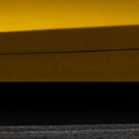
om förvärv av Containerhandel CARU
 Containerhandel CARU AB, ett svenskt företag
 skräddarsydda containerlösningar. Detta förvärv