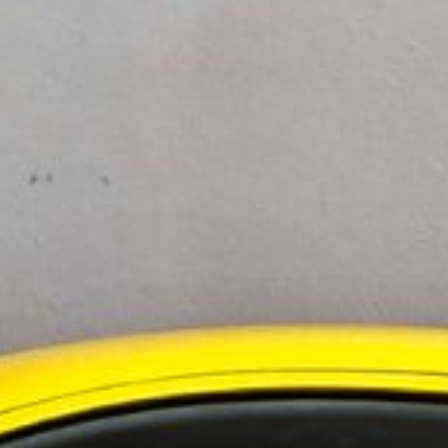
ningstjänster i Norden
 i Sverige
evelsen