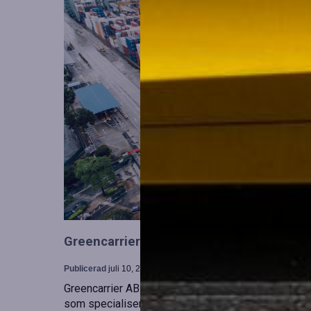
Greencarrier utökar sin verksamhet gen
Publicerad
juli 10, 2026
Greencarrier AB har förvärvat en majoritetsandel i
som specialiserar sig på försäljning, uthyrning och