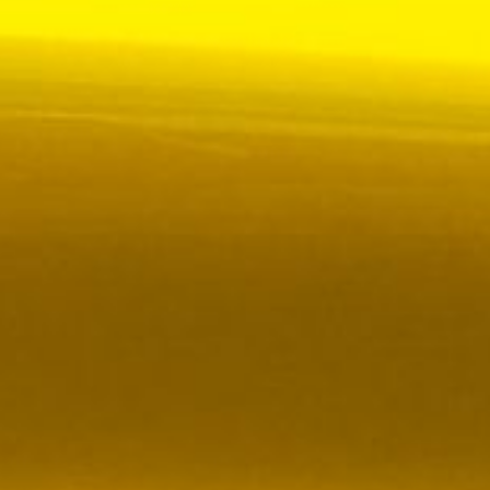
 VR City Traffic i Sverige och Finland
ör upphandlad kollektivtrafik i Sverige, samtidigt
i kölvattnet av Johan Oscarssons avsked från…