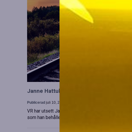
Janne Hattula tillträder som ny ledare för
Publicerad
juli 10, 2026
VR har utsett Janne Hattula att leda verksamheten f
som han behåller sitt ansvar i Finland. Detta sker 