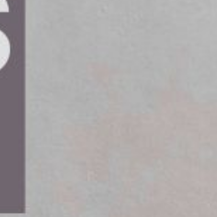
fler människor väljer elbilar. Detta medför ett
Ett nytt lagförslag kan underlätta installationen
havare att begära installation av en
att den ligger nära bostaden. Målet är att öka
form.
ör att skaffa elbil sänkas, vilket främjar den
laget, baserat på ett EU-direktiv, föreslås träda i
amsteg för laddinfrastruktur.
frågan på laddlösningar. Fastighetsägare,
 nya möjligheter och utmaningar. Hur planeras en
älls att laddningen är kompatibel med det
fördelas mellan laddpunkterna och att skapa en
 elbil. Att integrera laddinfrastruktur i
ga energilösningar.
ara om en enstaka laddbox; det kräver en väl
 framtiden. Till exempel kan det handla om hur
äggningen kan utvidgas när efterfrågan ökar.