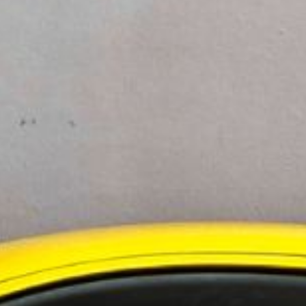
llning. Vi arbetar med elbilsladdning och
lationsprocessen. Våra tekniska experter hjälper
bildningar för installatörer.
a och tjänster kan vi erbjuda helhetslösningar
 blir en allt vanligare del av fastigheternas
 att ladda sina bilar där de bor, vilket i
 enklare. Rexel följer noga utvecklingen och
ns laddinfrastruktur.
ningstjänster i Norden
 i Sverige
evelsen