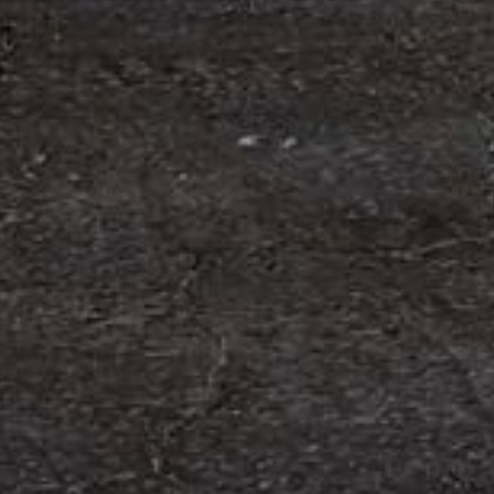
om förvärv av Containerhandel CARU
 Containerhandel CARU AB, ett svenskt företag
 skräddarsydda containerlösningar. Detta förvärv
orn och…