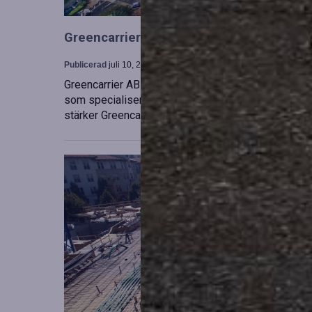
Greencarrier utökar sin verksamhet gen
Publicerad
juli 10, 2026
Greencarrier AB har förvärvat en majoritetsandel i
som specialiserar sig på försäljning, uthyrning och
stärker Greencarriers ställning inom containersekt