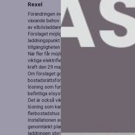
Rexel
Förändringen inom transportsektorn går snabbt, och 
växande behov av laddningsmöjligheter där folk bor. 
av elbilsladdare i flerbostadshus avsevärt.
Förslaget möjliggör för hyres- och bostadsrättsinne
laddningspunkt vid deras parkeringsplats, förutsatt 
tillgängligheten för elbilsladdning, oavsett boende
När fler får möjlighet att ladda hemma kan tröskeln f
viktiga elektrifieringen av transportsektorn. Lagförs
kraft den 29 maj, och skulle utgöra ett betydande fr
Om förslaget godkänns kan det leda till ökad efter
bostadsrättsföreningar och installatörer står inför
lösning som fungerar för flera boende? Hur säkerst
befintliga elsystemet?
Det är också viktigt att tänka på hur effekten ska 
lösning som kan skalas upp i takt med att fler skaffar
flerbostadshus öppnar nya perspektiv för långsikti
Installationen av laddinfrastruktur handlar sällan b
genomtänkt plan för hela fastigheten, både nu och i
laddningen styrs, hur effekten fördelas och hur anl