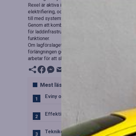
Rexel är aktiva i att stödja branschen i denna omstä
elektrifiering, och erbjuder stöd genom hela instal
till med systemval och projektering, samt erbjuder ut
Genom att kombinera teknisk rådgivning med hårdvar
för laddinfrastruktur i flerbostadshus. Elbilsladdning
funktioner.
Om lagförslaget genomförs kan det underlätta för fler
förlängningen gör övergången till eldriven mobilitet
arbetar för att skapa hållbara lösningar för framtide
Mest lästa
Eviny och Statkraft förenar snabbladd
Effektiv drift av trafiktekniska system
Teknikens roll i den svenska speluppl