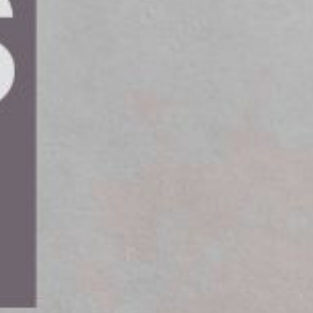
en fossilfri sjöfartssektor genom att
iv innebär att verifierade maritima
 standard för alla Less-than-
nghai till Hamburg och Göteborg.
tan extra kostnader för kunderna. Greencarrier
ötransporter och har därför meddelat denna
urg och Göteborg med fossilfria sjötransporter.
nsets automatiskt att tillämpas på varje
 innebär att kunder kan minska sina CO₂-utsläpp
 eller betala extra. ”Vi ser ett behov av att ta ett
ilfri sjöfart”, säger en representant.
olym av maritima biofuel insets genom ett
-reduktioner med full transparens. ”Med dessa
vara enkel, skalbar och effektiv”, uttrycker en