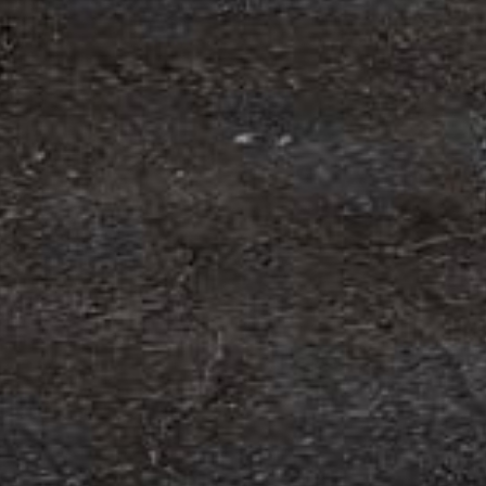
om förvärv av Containerhandel CARU
 Containerhandel CARU AB, ett svenskt företag
 skräddarsydda containerlösningar. Detta förvärv
orn och…