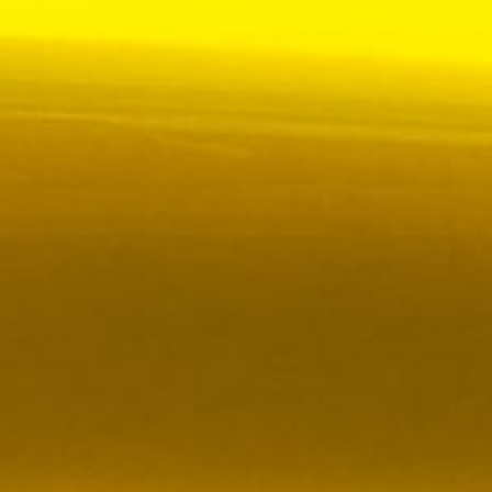
 VR City Traffic i Sverige och Finland
ör upphandlad kollektivtrafik i Sverige, samtidigt
i kölvattnet av Johan Oscarssons avsked från…