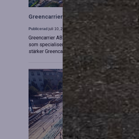
Greencarrier utökar sin verksamhet gen
Publicerad
juli 10, 2026
Greencarrier AB har förvärvat en majoritetsandel i
som specialiserar sig på försäljning, uthyrning och
stärker Greencarriers ställning inom containersekt