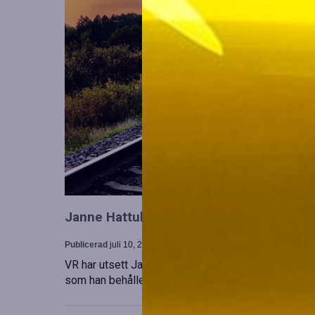
Janne Hattula tillträder som ny ledare för
Publicerad
juli 10, 2026
VR har utsett Janne Hattula att leda verksamheten f
som han behåller sitt ansvar i Finland. Detta sker 