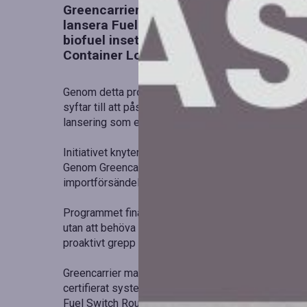
Greencarrier tar ett betydande steg mot 
lansera Fuel Switch Routes. Detta initiat
biofuel insets kommer att användas som
Container Load (LCL)-importer från Sha
Genom detta program blir transporterna fossilfria u
syftar till att påskynda övergången till hållbara sj
lansering som en del av sin strategi.
Initiativet knyter samman Kina och hamnarna i Hamb
Genom Greencarrier Blue Initiative kommer biofuel i
importförsändelse på dessa rutter.
Programmet finansieras helt av Greencarrier, vilket
utan att behöva vidta åtgärder, justera sina bokningar
proaktivt grepp för att påskynda övergången till foss
Greencarrier matchar och annullerar en verifierad v
certifierat system. Detta säkerställer mätbara CO₂
Fuel Switch Routes visar vi att fossilfri sjöfart kan 