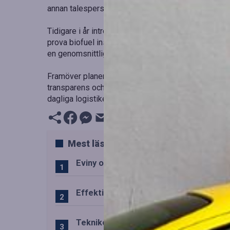
annan talesperson.
Tidigare i år introducerade Greencarrier konceptet
prova biofuel insets utan kostnad. Baserat på rutte
en genomsnittlig CO₂-reduktion på 5 % per månad f
Framöver planerar företaget att utvidga konceptet ti
transparens och mätbara resultat. ”Hållbarhet måste
dagliga logistiken”, avslutar en chef för hållbarhet.
Mest lästa
Eviny och Statkraft förenar snabbladd
Effektiv drift av trafiktekniska system
Teknikens roll i den svenska speluppl