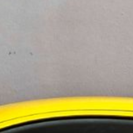
 Shipping Made Fossil Free, där kunder kunde
rnas volymer förväntar sig Greencarrier att uppnå
ör dessa transporter.
ll fler rutter samtidigt som de säkerställer
 vara inbäddat i varje försändelse och i den
ningstjänster i Norden
 i Sverige
evelsen