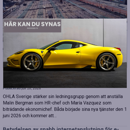
Strategiska tillskott till OHLA Sveriges ledning
Publicerad
juli 10, 2026
OHLA Sverige stärker sin ledningsgrupp genom att anställa
Malin Bergman som HR-chef och María Vazquez som
biträdande ekonomichef. Båda började sina nya tjänster den 1
juni 2026 och kommer att…
Betydelsen av snabb internetanslutning för e-