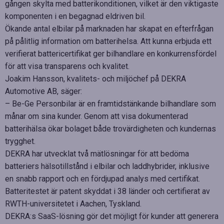
gången skylta med batterikonditionen, vilket är den viktigaste
komponenten i en begagnad eldriven bil.
Ökande antal elbilar på marknaden har skapat en efterfrågan
på pålitlig information om batterihelsa. Att kunna erbjuda ett
verifierat battericertifikat ger bilhandlare en konkurrensfördel
för att visa transparens och kvalitet.
Joakim Hansson, kvalitets- och miljöchef på DEKRA
Automotive AB, säger:
– Be-Ge Personbilar är en framtidstänkande bilhandlare som
månar om sina kunder. Genom att visa dokumenterad
batterihälsa ökar bolaget både trovärdigheten och kundernas
trygghet.
DEKRA har utvecklat två mätlösningar för att bedöma
batteriers hälsotillstånd i elbilar och laddhybrider, inklusive
en snabb rapport och en fördjupad analys med certifikat.
Batteritestet är patent skyddat i 38 länder och certifierat av
RWTH-universitetet i Aachen, Tyskland.
DEKRA:s SaaS-lösning gör det möjligt för kunder att generera