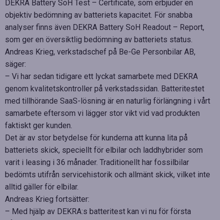
DEKRA Battery SoH Test – Certificate, som erbjuder en
objektiv bedömning av batteriets kapacitet. För snabba
analyser finns även DEKRA Battery SoH Readout – Report,
som ger en översiktlig bedömning av batteriets status.
Andreas Krieg, verkstadschef på Be-Ge Personbilar AB,
säger:
– Vi har sedan tidigare ett lyckat samarbete med DEKRA
genom kvalitetskontroller på verkstadssidan. Batteritestet
med tillhörande SaaS-lösning är en naturlig förlängning i vårt
samarbete eftersom vi lägger stor vikt vid vad produkten
faktiskt ger kunden.
Det är av stor betydelse för kunderna att kunna lita på
batteriets skick, speciellt för elbilar och laddhybrider som
varit i leasing i 36 månader. Traditionellt har fossilbilar
bedömts utifrån servicehistorik och allmänt skick, vilket inte
alltid gäller för elbilar.
Andreas Krieg fortsätter:
– Med hjälp av DEKRA:s batteritest kan vi nu för första