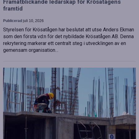
Framåtblickande ledarskap för Krösatågens
framtid
Publicerad
juli 10, 2026
Styrelsen för Krösatågen har beslutat att utse Anders Ekman
som den första vd:n för det nybildade Krösatågen AB. Denna
rekrytering markerar ett centralt steg i utvecklingen av en
gemensam organisation…