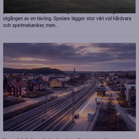
E-sport har utvecklats från att vara en hobby till en
professionell disciplin där varje millisekund kan avgöra
utgången av en tävling. Spelare lägger stor vikt vid hårdvara
och spelmekaniker, men…