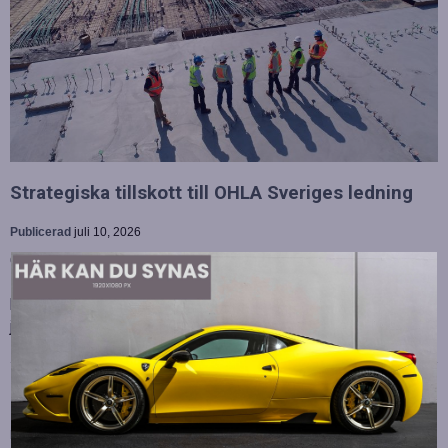
Strategiska tillskott till OHLA Sveriges ledning
Publicerad
juli 10, 2026
OHLA Sverige stärker sin ledningsgrupp genom att anställa
Malin Bergman som HR-chef och María Vazquez som
biträdande ekonomichef. Båda började sina nya tjänster den 1
juni 2026 och kommer att…
Betydelsen av snabb internetanslutning för e-
sport
Publicerad
juli 10, 2026