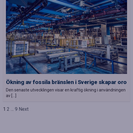
Ökning av fossila bränslen i Sverige skapar oro
Den senaste utvecklingen visar en kraftig ökning i användningen
av […]
Sidnumrering
1
2
…
9
Next
för
inlägg